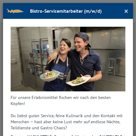
×
Bistro-Servicemitarbeiter (m/w/d)
Toggl
navig
IMPRESSUM & DATENSCHUTZ
Firmeninhaber & Herausgeber:
Grüll GmbH
Firmensitz:
Neue Heimat Straße 13
5082 Grödig
Für unsere Erlebnismittel fischen wir nach den besten
Kontakt:
Köpfen!
T +43 62 46 754 92
Du liebst guten Service, feine Kulinarik und den Kontakt mit
Rechtsform:
Menschen — hast aber keine Lust mehr auf endlose Nächte,
GmbH
Teildienste und Gastro-Chaos?
Inhaber & Geschäftsführer: