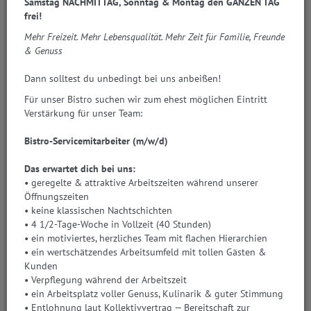
Samstag NACHMITTAG, Sonntag & Montag den GANZEN TAG
frei!
Herr Walter Grüll
Mehr Freizeit. Mehr Lebensqualität. Mehr Zeit für Familie, Freunde
Umsatzsteuer-Identifikationsnummer:
& Genuss
ATU 68063604
Dann solltest du unbedingt bei uns anbeißen!
Firmenbuchgericht:
Für unser Bistro suchen wir zum ehest möglichen Eintritt
Landesgericht Salzburg
Verstärkung für unser Team:
Firmenbuchnummer:
Bistro-Servicemitarbeiter (m/w/d)
FN 400039v
Kammerzugehörigkeit:
Das erwartet dich bei uns:
• geregelte & attraktive Arbeitszeiten während unserer
Wirtschaftskammer Salzburg
Öffnungszeiten
Zulassungsnummer
• keine klassischen Nachtschichten
• 4 1/2-Tage-Woche in Vollzeit (40 Stunden)
• ein motiviertes, herzliches Team mit flachen Hierarchien
• ein wertschätzendes Arbeitsumfeld mit tollen Gästen &
Kunden
Fachgruppe:
• Verpflegung während der Arbeitszeit
LG Lebensmittelhandel
• ein Arbeitsplatz voller Genuss, Kulinarik & guter Stimmung
• Entlohnung laut Kollektivvertrag — Bereitschaft zur