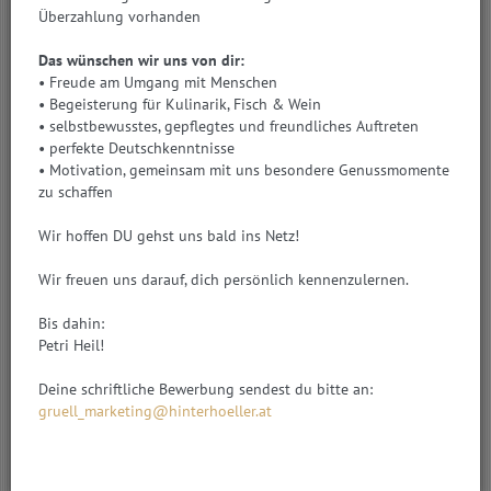
Grundlegende Richtung der Website:
Überzahlung vorhanden
Diese Website stellt Informationen zu den Dienstleistungen
unseres Unternehmens dar.
Das wünschen wir uns von dir:
• Freude am Umgang mit Menschen
• Begeisterung für Kulinarik, Fisch & Wein
Credits
• selbstbewusstes, gepflegtes und freundliches Auftreten
• perfekte Deutschkenntnisse
Für den Inhalt verantwortlich:
• Motivation, gemeinsam mit uns besondere Genussmomente
Grüll GmbH. Änderungen und Irrtümer vorbehalten.
zu schaffen
Bilder:
Wir hoffen DU gehst uns bald ins Netz!
Grüll GmbH, Constantin Fischer, Mike Vogl, Marco Riebler,
Cornelia Krispler, Mario Stockhausen
Wir freuen uns darauf, dich persönlich kennenzulernen.
Marketing & Projektmanagement:
Bis dahin:
Petri Heil!
Deine schriftliche Bewerbung sendest du bitte an:
Urheberrecht
gruell_marketing@hinterhoeller.at
Die durch die Seitenbetreiber erstellten Inhalte und Werke auf
diesen Seiten unterliegen dem Urheberrecht. Die
Vervielfältigung, Bearbeitung, Verbreitung und jede Art der