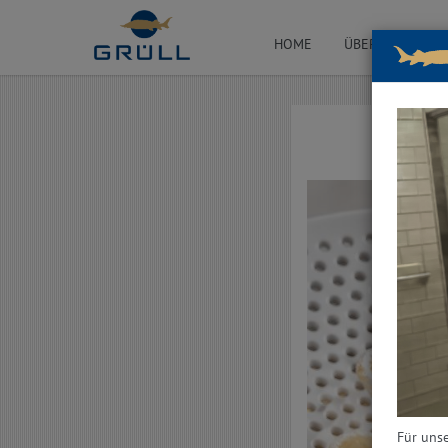
HOME
ÜBER UNS
B
Für unse