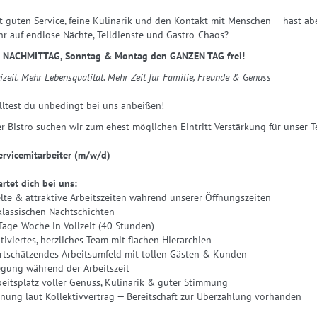
t guten Service, feine Kulinarik und den Kontakt mit Menschen — hast ab
r auf endlose Nächte, Teildienste und Gastro-Chaos?
 NACHMITTAG, Sonntag & Montag den GANZEN TAG frei!
izeit. Mehr Lebensqualität. Mehr Zeit für Familie, Freunde & Genuss
lltest du unbedingt bei uns anbeißen!
r Bistro suchen wir zum ehest möglichen Eintritt Verstärkung für unser 
ervicemitarbeiter (m/w/d)
lem aber auch der Innovationsgeist von Walter Grüll, lassen regelmäßig n
rtet dich bei uns:
tstehen. Zum Teil entwickeln wir unsere Erlebnismittel auch mit Partne
lte & attraktive Arbeitszeiten während unserer Öffnungszeiten
klassischen Nachtschichten
elsweise in Zusammenarbeit mit der Hofmetzgerei Fuchs fleischlose Würst
Tage-Woche in Vollzeit (40 Stunden)
so knackig. Nur statt dem Fleisch besteht die Wurst aus Lachs. Zu 100%.
tiviertes, herzliches Team mit flachen Hierarchien
feinen Kaviar-Pralinen. Grüll-Kaviar kombiniert mit Schokolade höchster
ertschätzendes Arbeitsumfeld mit tollen Gästen & Kunden
nell.
egung während der Arbeitszeit
beitsplatz voller Genuss, Kulinarik & guter Stimmung
bt alle „Innovationen" bei uns in Grödig zu erwerben.
nung laut Kollektivvertrag — Bereitschaft zur Überzahlung vorhanden
icht: