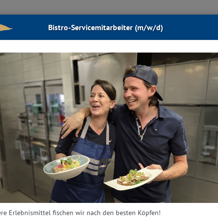
ISTRO
PRODUKTE
AKTUELLES
GALERIE
REZEPTE
Bistro-Servicemitarbeiter (m/w/d)
INNOVATIONEN
re Erlebnismittel fischen wir nach den besten Köpfen!