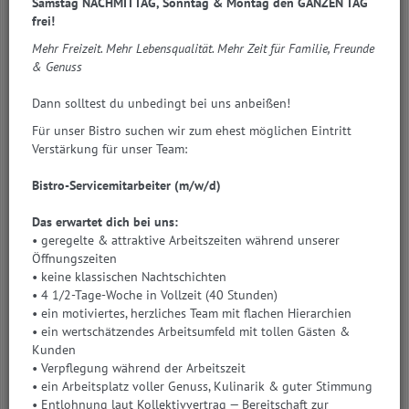
Samstag NACHMITTAG, Sonntag & Montag den GANZEN TAG
Rar. Edel. Besonders. Einzigartig. Limitiert.
frei!
Was passiert, wenn zwei Genießer und Pioniere namens Walter
Mehr Freizeit. Mehr Lebensqualität. Mehr Zeit für Familie, Freunde
aufeinandertreffen? Richtig, es entsteht etwas Großartiges! In
& Genuss
diesem Fall einzigartige Destillate mit feiner Caviar- &
Austernnote! In Kooperation mit Walter Trausner, einem
Dann solltest du unbedingt bei uns anbeißen!
geerdeten Spirituosenhersteller aus der Biosphärenregion
Für unser Bistro suchen wir zum ehest möglichen Eintritt
Lungau mit eigener Manufaktur, haben wir im ersten Schritt
Verstärkung für unser Team:
eine Caviar-Vodka Serie entwickelt. Nach der erfolgreichen
Einführung dieser Serie war der Wunsch nach einem
Bistro-Servicemitarbeiter (m/w/d)
"Meeresfrüchte-Destillat" nach wie vor vorhanden. Das
Ergebnis ist ein hochreiner Austern-Vodka, einzigartig wie eine
Das erwartet dich bei uns:
Perle.
• geregelte & attraktive Arbeitszeiten während unserer
Unsere Vodka-Serie ist nun aktuell in fünf verschiedenen
Öffnungszeiten
Ausführungen erhältlich:
• keine klassischen Nachtschichten
• 4 1/2-Tage-Woche in Vollzeit (40 Stunden)
Caviar-Vodka "Lachsforelle"
• ein motiviertes, herzliches Team mit flachen Hierarchien
Caviar-Vodka "Stör"
• ein wertschätzendes Arbeitsumfeld mit tollen Gästen &
Caviar-Vodka "Albino"
Kunden
White Pearl Vodka, "Austern Vodka"
• Verpflegung während der Arbeitszeit
Garnelen-Vodka
• ein Arbeitsplatz voller Genuss, Kulinarik & guter Stimmung
Erhältlich sind unsere Destillate ab € 70,00 bei Sporer Likör-
• Entlohnung laut Kollektivvertrag — Bereitschaft zur